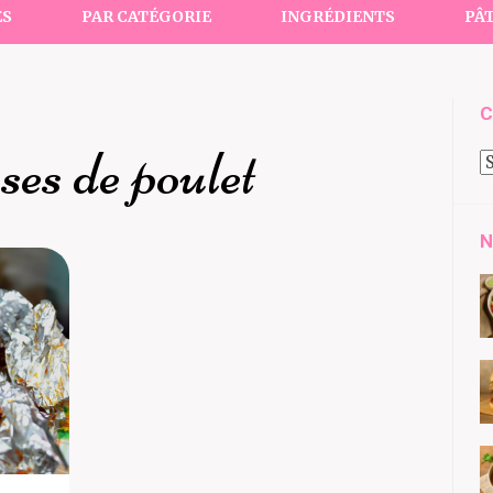
ES
PAR CATÉGORIE
INGRÉDIENTS
PÂT
C
ses de poulet
C
à
d
N