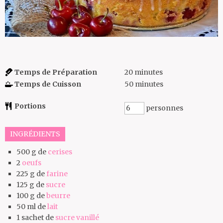
Temps de Préparation
20
minutes
Temps de Cuisson
50
minutes
Portions
personnes
INGRÉDIENTS
500
g de
cerises
2
oeufs
225
g de
farine
125
g de
sucre
100
g de
beurre
50
ml de
lait
1
sachet de
sucre vanillé