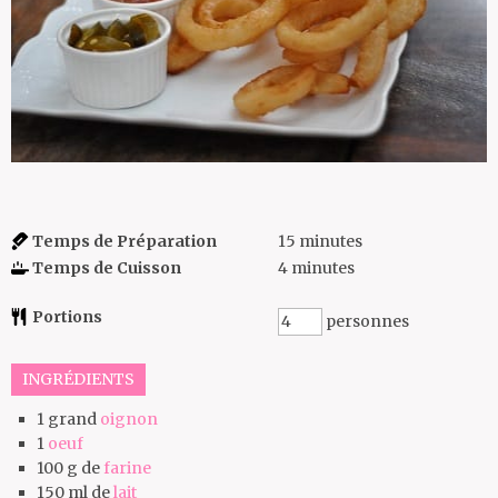
Temps de Préparation
15
minutes
Temps de Cuisson
4
minutes
Portions
personnes
INGRÉDIENTS
1
grand
oignon
1
oeuf
100
g de
farine
150
ml de
lait