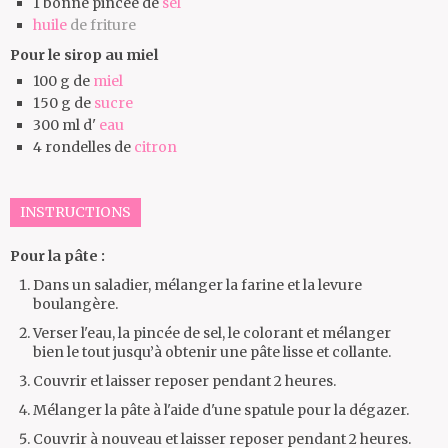
1
bonne pincée de
sel
huile
de friture
Pour le sirop au miel
100
g de
miel
150
g de
sucre
300
ml d'
eau
4
rondelles de
citron
INSTRUCTIONS
Pour la pâte :
Dans un saladier, mélanger la farine et la levure
boulangère.
Verser l'eau, la pincée de sel, le colorant et mélanger
bien le tout jusqu’à obtenir une pâte lisse et collante.
Couvrir et laisser reposer pendant 2 heures.
Mélanger la pâte à l'aide d'une spatule pour la dégazer.
Couvrir à nouveau et laisser reposer pendant 2 heures.