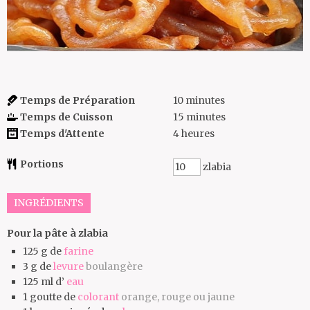
Temps de Préparation
10
minutes
Temps de Cuisson
15
minutes
Temps d'Attente
4
heures
Portions
zlabia
INGRÉDIENTS
Pour la pâte à zlabia
125
g de
farine
3
g de
levure
boulangère
125
ml d’
eau
1
goutte de
colorant
orange, rouge ou jaune